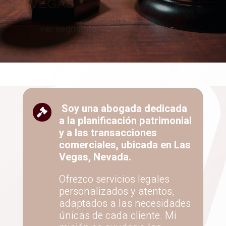
FUTURO DE SU FAMILIA
Ver
Soy una abogada dedicada

a la planificación patrimonial
y a las transacciones
comerciales, ubicada en Las
Vegas, Nevada.
Ofrezco servicios legales
personalizados y atentos,
adaptados a las necesidades
únicas de cada cliente. Mi